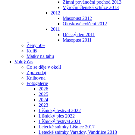
Zimní povánoční pochod 2013
Výroční členská schůze 2013
2012
Masopust 2012
Okrskové cvičení 2012
2011
Dětský den 2011
Masopust 2011
Ženy 50+
Kuliš
Matky na tahu
Volný čas
Co se děje v okolí
Zpravodaj
Knihovna
Fotogalerie
2026
2025
2024
2023
Líšnický festival 2022
Líšnický ples 2022
Líšnický festival 2021
Letecké snímky Líšnice 2017
Letecké snímky Varadov, Vandrlice 2018