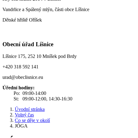
Vandrlice a Spálený mlýn, části obce Líšnice
Dětské hřiště Oříšek
Obecní úřad Líšnice
Líšnice 175, 252 10 Mníšek pod Brdy
+420 318 592 141
urad@obeclisnice.eu
Úřední hodiny:
Po: 09:00-14:00
St: 09:00-12:00, 14:30-16:30
Úvodní stránka
Volný čas
Co se děje v okolí
JÓGA