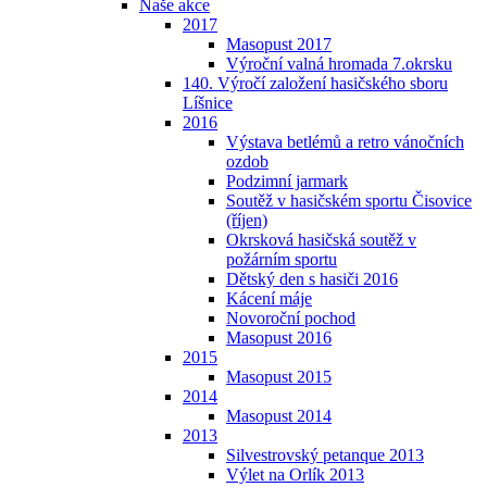
Naše akce
2017
Masopust 2017
Výroční valná hromada 7.okrsku
140. Výročí založení hasičského sboru
Líšnice
2016
Výstava betlémů a retro vánočních
ozdob
Podzimní jarmark
Soutěž v hasičském sportu Čisovice
(říjen)
Okrsková hasičská soutěž v
požárním sportu
Dětský den s hasiči 2016
Kácení máje
Novoroční pochod
Masopust 2016
2015
Masopust 2015
2014
Masopust 2014
2013
Silvestrovský petanque 2013
Výlet na Orlík 2013