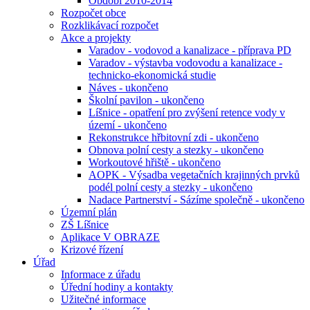
Období 2010-2014
Rozpočet obce
Rozklikávací rozpočet
Akce a projekty
Varadov - vodovod a kanalizace - příprava PD
Varadov - výstavba vodovodu a kanalizace -
technicko-ekonomická studie
Náves - ukončeno
Školní pavilon - ukončeno
Líšnice - opatření pro zvýšení retence vody v
území - ukončeno
Rekonstrukce hřbitovní zdi - ukončeno
Obnova polní cesty a stezky - ukončeno
Workoutové hřiště - ukončeno
AOPK - Výsadba vegetačních krajinných prvků
podél polní cesty a stezky - ukončeno
Nadace Partnerství - Sázíme společně - ukončeno
Územní plán
ZŠ Líšnice
Aplikace V OBRAZE
Krizové řízení
Úřad
Informace z úřadu
Úřední hodiny a kontakty
Užitečné informace