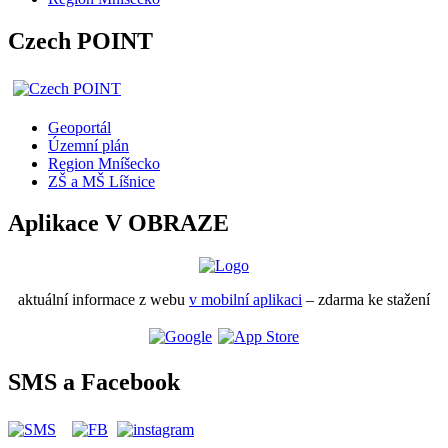
Czech POINT
Geoportál
Územní plán
Region Mníšecko
ZŠ a MŠ Líšnice
Aplikace V OBRAZE
aktuální informace z webu
v mobilní aplikaci
– zdarma ke stažení
SMS a Facebook