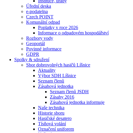
Instituce, úřady
Úřední deska
e-podatelna
Czech POINT
Komunální odpad
Poplatky v roce 2026
Informace o odpadovém hospodářství
Rozbory vody
Geoportál
Povinné informace
GDPR
Spolky & sdružení
Sbor dobrovolných hasičů Líšnice
Aktuality
Výbor SDH Líšnice
Seznam členů
Zásahová jednotka
Seznam členů JSDH
Zásahy 2016
Zásahová jednotka informuje
Naše technika
Historie sboru
Hasičské desatero
Tísňová volání
Označení uniforem