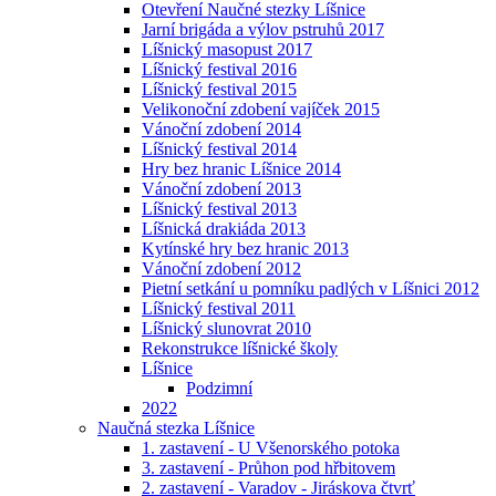
Otevření Naučné stezky Líšnice
Jarní brigáda a výlov pstruhů 2017
Líšnický masopust 2017
Líšnický festival 2016
Líšnický festival 2015
Velikonoční zdobení vajíček 2015
Vánoční zdobení 2014
Líšnický festival 2014
Hry bez hranic Líšnice 2014
Vánoční zdobení 2013
Líšnický festival 2013
Líšnická drakiáda 2013
Kytínské hry bez hranic 2013
Vánoční zdobení 2012
Pietní setkání u pomníku padlých v Líšnici 2012
Líšnický festival 2011
Líšnický slunovrat 2010
Rekonstrukce líšnické školy
Líšnice
Podzimní
2022
Naučná stezka Líšnice
1. zastavení - U Všenorského potoka
3. zastavení - Průhon pod hřbitovem
2. zastavení - Varadov - Jiráskova čtvrť