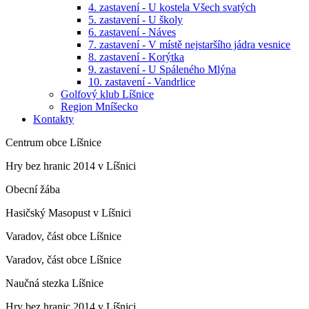
4. zastavení - U kostela Všech svatých
5. zastavení - U školy
6. zastavení - Náves
7. zastavení - V místě nejstaršího jádra vesnice
8. zastavení - Korýtka
9. zastavení - U Spáleného Mlýna
10. zastavení - Vandrlice
Golfový klub Líšnice
Region Mníšecko
Kontakty
Centrum obce Líšnice
Hry bez hranic 2014 v Líšnici
Obecní žába
Hasičský Masopust v Líšnici
Varadov, část obce Líšnice
Varadov, část obce Líšnice
Naučná stezka Líšnice
Hry bez hranic 2014 v Líšnici