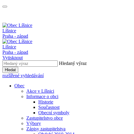
Líšnice
Praha - západ
Líšnice
Praha - západ
Vytisknout
Hledaný výraz
Hledat
rozšířené vyhledávání
Obec
Akce v Líšnici
Informace o obci
Historie
Současnost
Obecní symboly
Zastupitelstvo obce
Výbory
Zápisy zastupitelstva