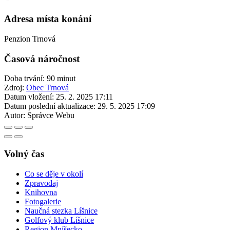
Adresa místa konání
Penzion Trnová
Časová náročnost
Doba trvání: 90 minut
Zdroj:
Obec Trnová
Datum vložení:
25. 2. 2025 17:11
Datum poslední aktualizace:
29. 5. 2025 17:09
Autor:
Správce Webu
Volný čas
Co se děje v okolí
Zpravodaj
Knihovna
Fotogalerie
Naučná stezka Líšnice
Golfový klub Líšnice
Region Mníšecko