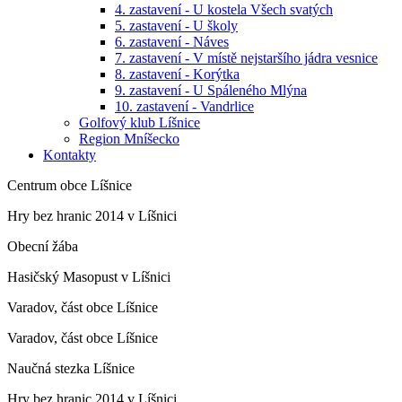
4. zastavení - U kostela Všech svatých
5. zastavení - U školy
6. zastavení - Náves
7. zastavení - V místě nejstaršího jádra vesnice
8. zastavení - Korýtka
9. zastavení - U Spáleného Mlýna
10. zastavení - Vandrlice
Golfový klub Líšnice
Region Mníšecko
Kontakty
Centrum obce Líšnice
Hry bez hranic 2014 v Líšnici
Obecní žába
Hasičský Masopust v Líšnici
Varadov, část obce Líšnice
Varadov, část obce Líšnice
Naučná stezka Líšnice
Hry bez hranic 2014 v Líšnici