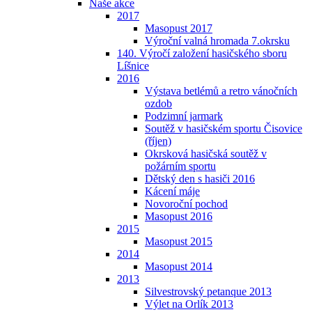
Naše akce
2017
Masopust 2017
Výroční valná hromada 7.okrsku
140. Výročí založení hasičského sboru
Líšnice
2016
Výstava betlémů a retro vánočních
ozdob
Podzimní jarmark
Soutěž v hasičském sportu Čisovice
(říjen)
Okrsková hasičská soutěž v
požárním sportu
Dětský den s hasiči 2016
Kácení máje
Novoroční pochod
Masopust 2016
2015
Masopust 2015
2014
Masopust 2014
2013
Silvestrovský petanque 2013
Výlet na Orlík 2013