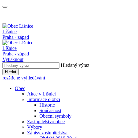
Líšnice
Praha - západ
Líšnice
Praha - západ
Vytisknout
Hledaný výraz
Hledat
rozšířené vyhledávání
Obec
Akce v Líšnici
Informace o obci
Historie
Současnost
Obecní symboly
Zastupitelstvo obce
Výbory
Zápisy zastupitelstva