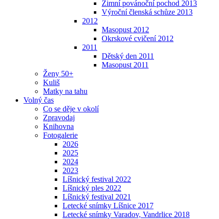
Zimní povánoční pochod 2013
Výroční členská schůze 2013
2012
Masopust 2012
Okrskové cvičení 2012
2011
Dětský den 2011
Masopust 2011
Ženy 50+
Kuliš
Matky na tahu
Volný čas
Co se děje v okolí
Zpravodaj
Knihovna
Fotogalerie
2026
2025
2024
2023
Líšnický festival 2022
Líšnický ples 2022
Líšnický festival 2021
Letecké snímky Líšnice 2017
Letecké snímky Varadov, Vandrlice 2018