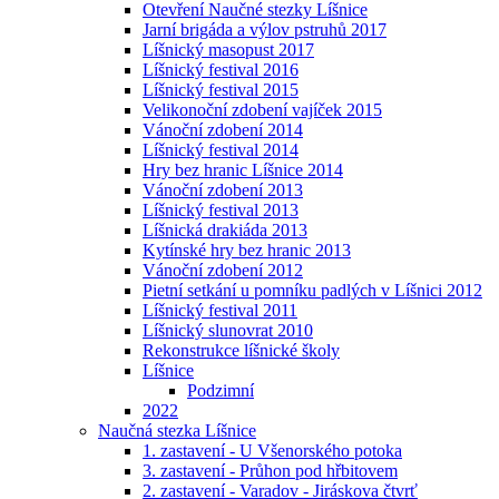
Otevření Naučné stezky Líšnice
Jarní brigáda a výlov pstruhů 2017
Líšnický masopust 2017
Líšnický festival 2016
Líšnický festival 2015
Velikonoční zdobení vajíček 2015
Vánoční zdobení 2014
Líšnický festival 2014
Hry bez hranic Líšnice 2014
Vánoční zdobení 2013
Líšnický festival 2013
Líšnická drakiáda 2013
Kytínské hry bez hranic 2013
Vánoční zdobení 2012
Pietní setkání u pomníku padlých v Líšnici 2012
Líšnický festival 2011
Líšnický slunovrat 2010
Rekonstrukce líšnické školy
Líšnice
Podzimní
2022
Naučná stezka Líšnice
1. zastavení - U Všenorského potoka
3. zastavení - Průhon pod hřbitovem
2. zastavení - Varadov - Jiráskova čtvrť