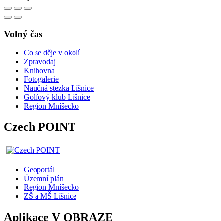
Volný čas
Co se děje v okolí
Zpravodaj
Knihovna
Fotogalerie
Naučná stezka Líšnice
Golfový klub Líšnice
Region Mníšecko
Czech POINT
Geoportál
Územní plán
Region Mníšecko
ZŠ a MŠ Líšnice
Aplikace V OBRAZE