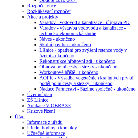
Období 2010-2014
Rozpočet obce
Rozklikávací rozpočet
Akce a projekty
Varadov - vodovod a kanalizace - příprava PD
Varadov - výstavba vodovodu a kanalizace -
technicko-ekonomická studie
Náves - ukončeno
Školní pavilon - ukončeno
Líšnice - opatření pro zvýšení retence vody v
území - ukončeno
Rekonstrukce hřbitovní zdi - ukončeno
Obnova polní cesty a stezky - ukončeno
Workoutové hřiště - ukončeno
AOPK - Výsadba vegetačních krajinných prvků
podél polní cesty a stezky - ukončeno
Nadace Partnerství - Sázíme společně - ukončeno
Územní plán
ZŠ Líšnice
Aplikace V OBRAZE
Krizové řízení
Úřad
Informace z úřadu
Úřední hodiny a kontakty
Užitečné informace