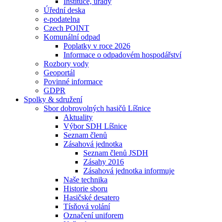
Instituce, úřady
Úřední deska
e-podatelna
Czech POINT
Komunální odpad
Poplatky v roce 2026
Informace o odpadovém hospodářství
Rozbory vody
Geoportál
Povinné informace
GDPR
Spolky & sdružení
Sbor dobrovolných hasičů Líšnice
Aktuality
Výbor SDH Líšnice
Seznam členů
Zásahová jednotka
Seznam členů JSDH
Zásahy 2016
Zásahová jednotka informuje
Naše technika
Historie sboru
Hasičské desatero
Tísňová volání
Označení uniforem