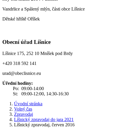
Vandrlice a Spálený mlýn, části obce Líšnice
Dětské hřiště Oříšek
Obecní úřad Líšnice
Líšnice 175, 252 10 Mníšek pod Brdy
+420 318 592 141
urad@obeclisnice.eu
Úřední hodiny:
Po: 09:00-14:00
St: 09:00-12:00, 14:30-16:30
Úvodní stránka
Volný čas
Zpravodaj
Líšnický zpravodaj do jara 2021
Líšnický zpravodaj, červen 2016