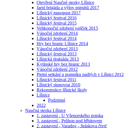
Otevření Naučné stezky Líšnice
Jarní brigáda a výlov pstruhů 2017
Líšnický masopust 2017
Líšnický festival 2016
Líšnický festival 2015
Velikonoční zdobení vajíček 2015
Vánoční zdobení 2014
Líšnický festival 2014
Hry bez hranic Líšnice 2014
Vánoční zdobení 2013
Líšnický festival 2013
Líšnická drakiáda 2013
Kytínské hry bez hranic 2013
Vánoční zdobení 2012
Pietní setkání u pomníku padlých v Líšnici 2012
Líšnický festival 2011
Líšnický slunovrat 2010
Rekonstrukce líšnické školy
Líšnice
Podzimní
2022
Naučná stezka Líšnice
1. zastavení - U Všenorského potoka
3. zastavení - Průhon pod hřbitovem
2. zastavení - Varadov - Jiráskova čtvrť