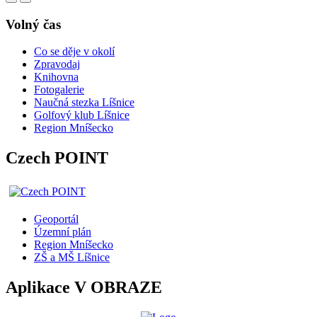
Volný čas
Co se děje v okolí
Zpravodaj
Knihovna
Fotogalerie
Naučná stezka Líšnice
Golfový klub Líšnice
Region Mníšecko
Czech POINT
Geoportál
Územní plán
Region Mníšecko
ZŠ a MŠ Líšnice
Aplikace V OBRAZE