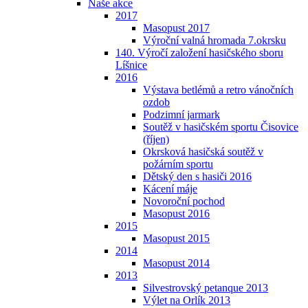
Naše akce
2017
Masopust 2017
Výroční valná hromada 7.okrsku
140. Výročí založení hasičského sboru
Líšnice
2016
Výstava betlémů a retro vánočních
ozdob
Podzimní jarmark
Soutěž v hasičském sportu Čisovice
(říjen)
Okrsková hasičská soutěž v
požárním sportu
Dětský den s hasiči 2016
Kácení máje
Novoroční pochod
Masopust 2016
2015
Masopust 2015
2014
Masopust 2014
2013
Silvestrovský petanque 2013
Výlet na Orlík 2013