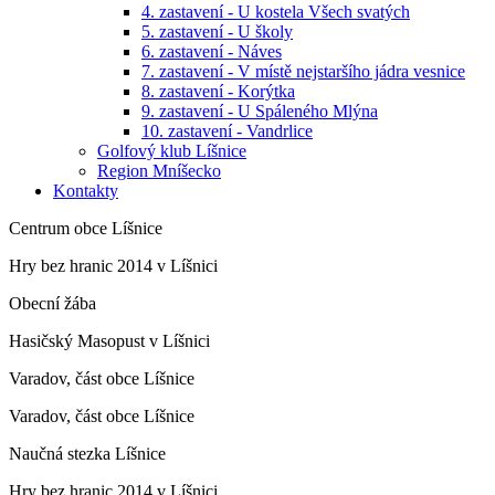
4. zastavení - U kostela Všech svatých
5. zastavení - U školy
6. zastavení - Náves
7. zastavení - V místě nejstaršího jádra vesnice
8. zastavení - Korýtka
9. zastavení - U Spáleného Mlýna
10. zastavení - Vandrlice
Golfový klub Líšnice
Region Mníšecko
Kontakty
Centrum obce Líšnice
Hry bez hranic 2014 v Líšnici
Obecní žába
Hasičský Masopust v Líšnici
Varadov, část obce Líšnice
Varadov, část obce Líšnice
Naučná stezka Líšnice
Hry bez hranic 2014 v Líšnici