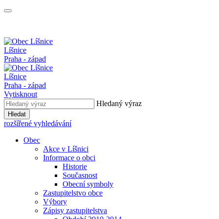
Líšnice
Praha - západ
Líšnice
Praha - západ
Vytisknout
Hledaný výraz
Hledat
rozšířené vyhledávání
Obec
Akce v Líšnici
Informace o obci
Historie
Současnost
Obecní symboly
Zastupitelstvo obce
Výbory
Zápisy zastupitelstva