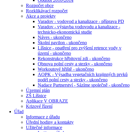
Období 2010-2014
Rozpočet obce
Rozklikávací rozpočet
Akce a projekty
Varadov - vodovod a kanalizace - příprava PD
Varadov - výstavba vodovodu a kanalizace -
technicko-ekonomická studie
Náves - ukončeno
Školní pavilon - ukončeno
Líšnice - opatření pro zvýšení retence vody v
území - ukončeno
Rekonstrukce hřbitovní zdi - ukončeno
Obnova polní cesty a stezky - ukončeno
Workoutové hřiště - ukončeno
AOPK - Výsadba vegetačních krajinných prvků
podél polní cesty a stezky - ukončeno
Nadace Partnerství - Sázíme společně - ukončeno
Územní plán
ZŠ Líšnice
Aplikace V OBRAZE
Krizové řízení
Úřad
Informace z úřadu
Úřední hodiny a kontakty
Užitečné informace