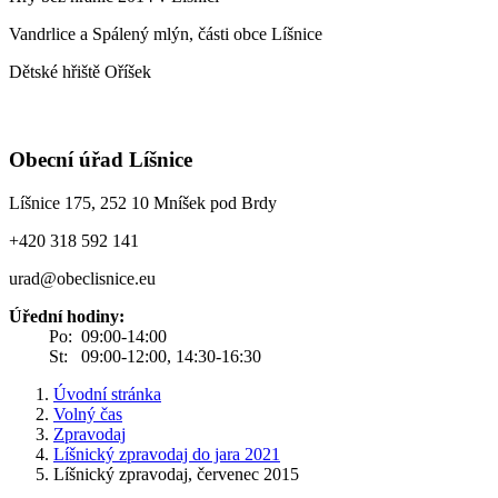
Vandrlice a Spálený mlýn, části obce Líšnice
Dětské hřiště Oříšek
Obecní úřad Líšnice
Líšnice 175, 252 10 Mníšek pod Brdy
+420 318 592 141
urad@obeclisnice.eu
Úřední hodiny:
Po: 09:00-14:00
St: 09:00-12:00, 14:30-16:30
Úvodní stránka
Volný čas
Zpravodaj
Líšnický zpravodaj do jara 2021
Líšnický zpravodaj, červenec 2015