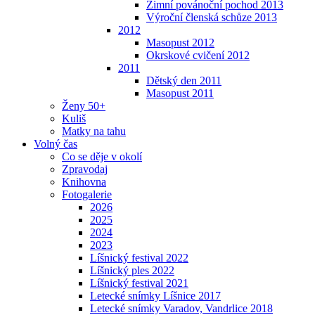
Zimní povánoční pochod 2013
Výroční členská schůze 2013
2012
Masopust 2012
Okrskové cvičení 2012
2011
Dětský den 2011
Masopust 2011
Ženy 50+
Kuliš
Matky na tahu
Volný čas
Co se děje v okolí
Zpravodaj
Knihovna
Fotogalerie
2026
2025
2024
2023
Líšnický festival 2022
Líšnický ples 2022
Líšnický festival 2021
Letecké snímky Líšnice 2017
Letecké snímky Varadov, Vandrlice 2018