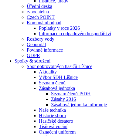
Instituce, úřady
Úřední deska
e-podatelna
Czech POINT
Komunální odpad
Poplatky v roce 2026
Informace o odpadovém hospodářství
Rozbory vody
Geoportál
Povinné informace
GDPR
Spolky & sdružení
Sbor dobrovolných hasičů Líšnice
Aktuality
Výbor SDH Líšnice
Seznam členů
Zásahová jednotka
Seznam členů JSDH
Zásahy 2016
Zásahová jednotka informuje
Naše technika
Historie sboru
Hasičské desatero
Tísňová volání
Označení uniforem