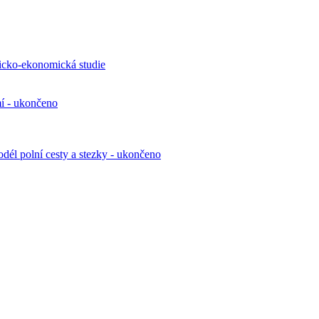
nicko-ekonomická studie
mí - ukončeno
él polní cesty a stezky - ukončeno