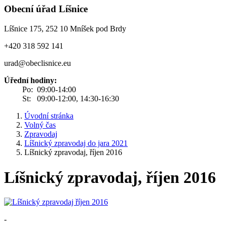
Obecní úřad Líšnice
Líšnice 175, 252 10 Mníšek pod Brdy
+420 318 592 141
urad@obeclisnice.eu
Úřední hodiny:
Po: 09:00-14:00
St: 09:00-12:00, 14:30-16:30
Úvodní stránka
Volný čas
Zpravodaj
Líšnický zpravodaj do jara 2021
Líšnický zpravodaj, říjen 2016
Líšnický zpravodaj, říjen 2016
-