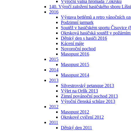
Výroční valná hromada 7.okrsku
140. Výročí založení hasičského sboru Líšn
2016
Výstava betlémů a retro vánočních o
Podzimní jarmark
Soutěž v hasičském sportu Čisovice (ř
Okrsková hasičská soutěž v požárním
Dětský den s hasiči 2016
Kácení máje
Novoroční pochod
Masopust 2016
2015
Masopust 2015
2014
Masopust 2014
2013
Silvestrovský petanque 2013
Výlet na Orlík 2013
Zimní povánoční pochod 2013
Výroční členská schůze 2013
2012
Masopust 2012
Okrskové cvičení 2012
2011
Dětský den 2011