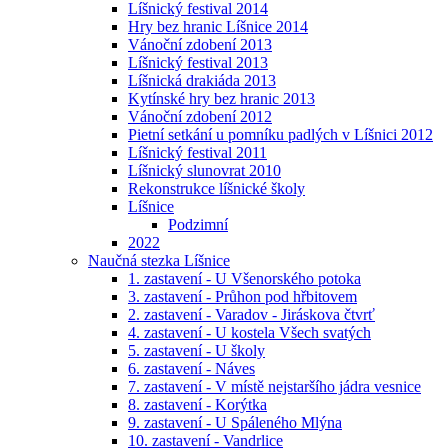
Líšnický festival 2014
Hry bez hranic Líšnice 2014
Vánoční zdobení 2013
Líšnický festival 2013
Líšnická drakiáda 2013
Kytínské hry bez hranic 2013
Vánoční zdobení 2012
Pietní setkání u pomníku padlých v Líšnici 2012
Líšnický festival 2011
Líšnický slunovrat 2010
Rekonstrukce líšnické školy
Líšnice
Podzimní
2022
Naučná stezka Líšnice
1. zastavení - U Všenorského potoka
3. zastavení - Průhon pod hřbitovem
2. zastavení - Varadov - Jiráskova čtvrť
4. zastavení - U kostela Všech svatých
5. zastavení - U školy
6. zastavení - Náves
7. zastavení - V místě nejstaršího jádra vesnice
8. zastavení - Korýtka
9. zastavení - U Spáleného Mlýna
10. zastavení - Vandrlice