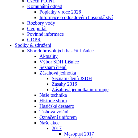
Czech POINT
Komunální odpad
Poplatky v roce 2026
Informace o odpadovém hospodářství
Rozbory vody
Geoportál
Povinné informace
GDPR
Spolky & sdružení
Sbor dobrovolných hasičů Líšnice
Aktuality
Výbor SDH Líšnice
Seznam členů
Zásahová jednotka
Seznam členů JSDH
Zásahy 2016
Zásahová jednotka informuje
Naše technika
Historie sboru
Hasičské desatero
Tísňová volání
Označení uniforem
Naše akce
2017
Masopust 2017