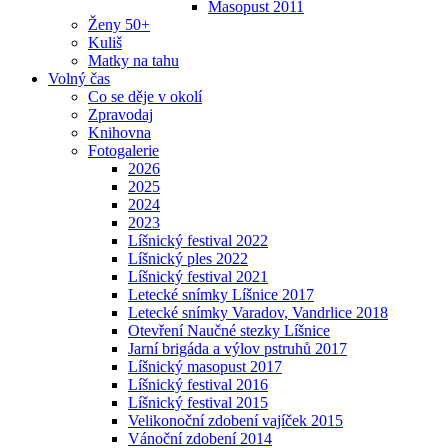
Masopust 2011
Ženy 50+
Kuliš
Matky na tahu
Volný čas
Co se děje v okolí
Zpravodaj
Knihovna
Fotogalerie
2026
2025
2024
2023
Líšnický festival 2022
Líšnický ples 2022
Líšnický festival 2021
Letecké snímky Líšnice 2017
Letecké snímky Varadov, Vandrlice 2018
Otevření Naučné stezky Líšnice
Jarní brigáda a výlov pstruhů 2017
Líšnický masopust 2017
Líšnický festival 2016
Líšnický festival 2015
Velikonoční zdobení vajíček 2015
Vánoční zdobení 2014