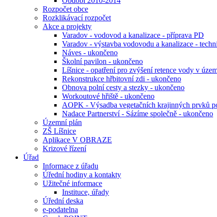
Období 2010-2014
Rozpočet obce
Rozklikávací rozpočet
Akce a projekty
Varadov - vodovod a kanalizace - příprava PD
Varadov - výstavba vodovodu a kanalizace - tech
Náves - ukončeno
Školní pavilon - ukončeno
Líšnice - opatření pro zvýšení retence vody v úze
Rekonstrukce hřbitovní zdi - ukončeno
Obnova polní cesty a stezky - ukončeno
Workoutové hřiště - ukončeno
AOPK - Výsadba vegetačních krajinných prvků pod
Nadace Partnerství - Sázíme společně - ukončeno
Územní plán
ZŠ Líšnice
Aplikace V OBRAZE
Krizové řízení
Úřad
Informace z úřadu
Úřední hodiny a kontakty
Užitečné informace
Instituce, úřady
Úřední deska
e-podatelna