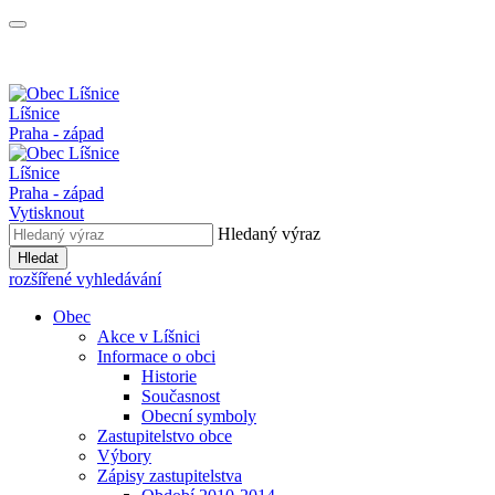
Líšnice
Praha - západ
Líšnice
Praha - západ
Vytisknout
Hledaný výraz
Hledat
rozšířené vyhledávání
Obec
Akce v Líšnici
Informace o obci
Historie
Současnost
Obecní symboly
Zastupitelstvo obce
Výbory
Zápisy zastupitelstva