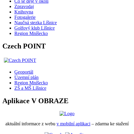
Co se děje v okolí
Zpravodaj
Knihovna
Fotogalerie
Naučná stezka Líšnice
Golfový klub Líšnice
Region Mníšecko
Czech POINT
Geoportál
Územní plán
Region Mníšecko
ZŠ a MŠ Líšnice
Aplikace V OBRAZE
aktuální informace z webu
v mobilní aplikaci
– zdarma ke stažení