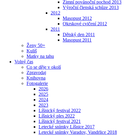
Zimní povánoční pochod 2013
Výroční členská schůze 2013
2012
Masopust 2012
Okrskové cvičení 2012
2011
Dětský den 2011
Masopust 2011
Ženy 50+
Kuliš
Matky na tahu
Volný čas
Co se děje v okolí
Zpravodaj
Knihovna
Fotogalerie
2026
2025
2024
2023
Líšnický festival 2022
Líšnický ples 2022
Líšnický festival 2021
Letecké snímky Líšnice 2017
Letecké snímky Varadov, Vandrlice 2018