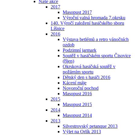
Naše akce
2017
Masopust 2017
Výroční valná hromada 7.okrsku
140. Výročí založení hasičského sboru
Líšnice
2016
Výstava betlémů a retro vánočních
ozdob
Podzimní jarmark
Soutěž v hasičském sportu Čisovice
(říjen)
Okrsková hasičská soutěž v
požárním sportu
Dětský den s hasiči 2016
Kácení máje
Novoroční pochod
Masopust 2016
2015
Masopust 2015
2014
Masopust 2014
2013
Silvestrovský petanque 2013
Výlet na Orlík 2013