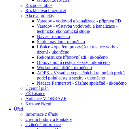
Období 2010-2014
Rozpočet obce
Rozklikávací rozpočet
Akce a projekty
Varadov - vodovod a kanalizace - příprava PD
Varadov - výstavba vodovodu a kanalizace -
technicko-ekonomická studie
Náves - ukončeno
Školní pavilon - ukončeno
Líšnice - opatření pro zvýšení retence vody v
území - ukončeno
Rekonstrukce hřbitovní zdi - ukončeno
Obnova polní cesty a stezky - ukončeno
Workoutové hřiště - ukončeno
AOPK - Výsadba vegetačních krajinných prvků
podél polní cesty a stezky - ukončeno
Nadace Partnerství - Sázíme společně - ukončeno
Územní plán
ZŠ Líšnice
Aplikace V OBRAZE
Krizové řízení
Úřad
Informace z úřadu
Úřední hodiny a kontakty
Užitečné informace