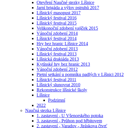
Otevření Naučné stezky Líšnice
Jarní brigáda a výlov pstruhů 2017
Líšnický masopust 2017
Líšnický festival 2016
Líšnický festival 2015
Velikonoční zdobení vajíček 2015
Vánoční zdobení 2014
Líšnický festival 2014
Hry bez hranic Líšnice 2014
Vánoční zdobení 2013
Líšnický festival 2013
Líšnická drakiáda 2013
Kytínské hry bez hranic 2013
Vánoční zdobení 2012
Pietní setkání u pomníku padlých v Líšnici 2012
Líšnický festival 2011
Líšnický slunovrat 2010
Rekonstrukce líšnické školy
Líšnice
Podzimní
2022
Naučná stezka Líšnice
1. zastavení - U Všenorského potoka
3. zastavení - Průhon pod hřbitovem
2. zastavení - Varadov - Jiráskova čtvrť