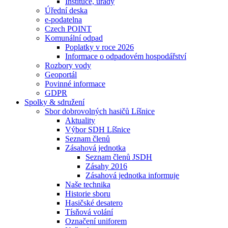
Instituce, úřady
Úřední deska
e-podatelna
Czech POINT
Komunální odpad
Poplatky v roce 2026
Informace o odpadovém hospodářství
Rozbory vody
Geoportál
Povinné informace
GDPR
Spolky & sdružení
Sbor dobrovolných hasičů Líšnice
Aktuality
Výbor SDH Líšnice
Seznam členů
Zásahová jednotka
Seznam členů JSDH
Zásahy 2016
Zásahová jednotka informuje
Naše technika
Historie sboru
Hasičské desatero
Tísňová volání
Označení uniforem