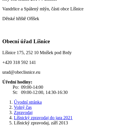
Vandrlice a Spálený mlýn, části obce Líšnice
Dětské hřiště Oříšek
Obecní úřad Líšnice
Líšnice 175, 252 10 Mníšek pod Brdy
+420 318 592 141
urad@obeclisnice.eu
Úřední hodiny:
Po: 09:00-14:00
St: 09:00-12:00, 14:30-16:30
Úvodní stránka
Volný čas
Zpravodaj
Líšnický zpravodaj do jara 2021
Líšnický zpravodaj, září 2013