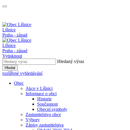
Líšnice
Praha - západ
Líšnice
Praha - západ
Vytisknout
Hledaný výraz
Hledat
rozšířené vyhledávání
Obec
Akce v Líšnici
Informace o obci
Historie
Současnost
Obecní symboly
Zastupitelstvo obce
Výbory
Zápisy zastupitelstva