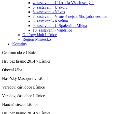
4. zastavení - U kostela Všech svatých
5. zastavení - U školy
6. zastavení - Náves
7. zastavení - V místě nejstaršího jádra vesnice
8. zastavení - Korýtka
9. zastavení - U Spáleného Mlýna
10. zastavení - Vandrlice
Golfový klub Líšnice
Region Mníšecko
Kontakty
Centrum obce Líšnice
Hry bez hranic 2014 v Líšnici
Obecní žába
Hasičský Masopust v Líšnici
Varadov, část obce Líšnice
Varadov, část obce Líšnice
Naučná stezka Líšnice
Hry bez hranic 2014 v Líšnici